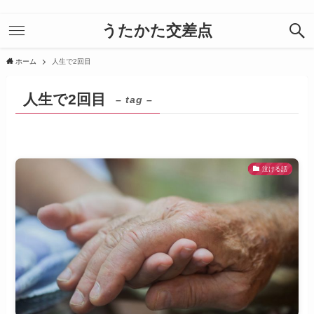
うたかた交差点
ホーム
人生で2回目
人生で2回目
– tag –
泣ける話