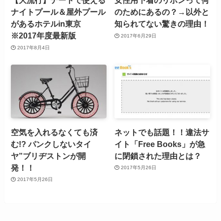
【大流行】デートで使える
女性用下着のリボンって何
ナイトプール＆屋外プール
のためにあるの？→以外と
があるホテルin東京
知られてない驚きの理由！
※2017年度最新版
2017年6月29日
2017年8月4日
空気を入れるなくても済
ネットでも話題！！違法サ
む!? パンクしないタイ
イト「Free Books」が急
ヤ”ブリヂストンが開
に閉鎖された理由とは？
発！！
2017年5月26日
2017年5月26日